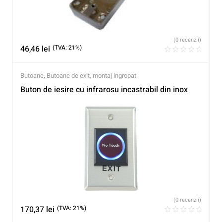
(0 recenzii)
46,46
lei
(TVA: 21%)
Butoane
,
Butoane de exit, montaj ingropat
Buton de iesire cu infrarosu incastrabil din inox
(0 recenzii)
170,37
lei
(TVA: 21%)