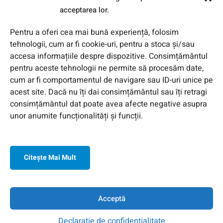
acceptarea lor.
Pentru a oferi cea mai bună experiență, folosim
tehnologii, cum ar fi cookie-uri, pentru a stoca și/sau
accesa informațiile despre dispozitive. Consimțământul
pentru aceste tehnologii ne permite să procesăm date,
cum ar fi comportamentul de navigare sau ID-uri unice pe
acest site. Dacă nu îți dai consimțământul sau îți retragi
© 2026 Toate Drepturile Rezervate de Genway Romania
consimțământul dat poate avea afecte negative asupra
unor anumite funcționalități și funcții.
Citeşte Mai Mult
Acceptă
Declarație de confidențialitate