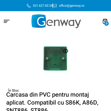
021.627.00.34
office@genway.ro
0
În Stoc
Carcasa din PVC pentru montaj
aplicat. Compatibil cu S86K, A86D,
SNT886, ST886