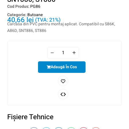
Cod Produs:
PG86
Categorie:
Butoane
40,66
lei
(TVA: 21%)
Carcasa din PVC pentru montaj aplicat. Compatibil cu S86K,
A86D, SNT886, ST886
Adaugă În Cos
Fişiere Tehnice