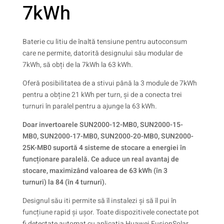
7kWh
Baterie cu litiu de înaltă tensiune pentru autoconsum
care ne permite, datorită designului său modular de
7kWh, să obți de la 7kWh la 63 kWh.
Oferă posibilitatea de a stivui până la 3 module de 7kWh
pentru a obține 21 kWh per turn, și de a conecta trei
turnuri în paralel pentru a ajunge la 63 kWh.
Doar invertoarele SUN2000-12-MB0, SUN2000-15-
MB0, SUN2000-17-MB0, SUN2000-20-MB0, SUN2000-
25K-MB0 suportă 4 sisteme de stocare a energiei în
funcționare paralelă. Ce aduce un real avantaj de
stocare, maximizând valoarea de 63 kWh (în 3
turnuri) la 84 (în 4 turnuri).
Designul său iti permite să îl instalezi și să îl pui în
funcțiune rapid și ușor. Toate dispozitivele conectate pot
fi detectate automat cu aplicația Huawei FusionSolar.