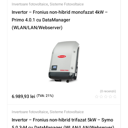
Invertoare fotovoltaice
,
Sisteme Fotovoltaice
Invertor – Fronius non-hibrid monofazat 4kW –
Primo 4.0.1 cu DataManager
(WLAN/LAN/Webserver)
(0 recenzii)
6.989,93
lei
(TVA: 21%)
Invertoare fotovoltaice
,
Sisteme Fotovoltaice
Invertor – Fronius non-hibrid trifazat 5kW – Symo
5.0.3-M cu DataManager (WLAN/LAN/Webserver)