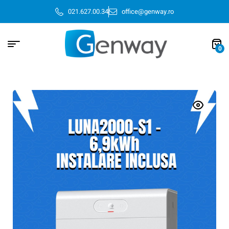
021.627.00.34
office@genway.ro
0