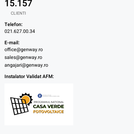
15.157
CLIENTI
Telefon:
021.627.00.34
E-mail:
office@genway.ro
sales@genway.ro
angajari@genway.ro
Instalator Validat AFM: