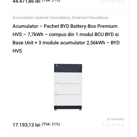
44.471,86
lei
(TVA: 21%)
Acumulatori sisteme fotovoltaice
,
Sisteme Fotovoltaice
Acumulator – Pachet BYD Battery-Box Premium
HVS – 7,7kWh – compus din 1 modul BCU BYD si
Base Unit + 3 module acumulator 2,56kWh – BYD
HVS
(0 recenzii)
17.193,13
lei
(TVA: 21%)